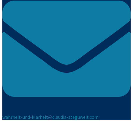
wahrheit-und-klarheit@claudia-steguweit.com