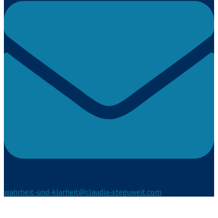
wahrheit-und-klarheit@claudia-steguweit.com