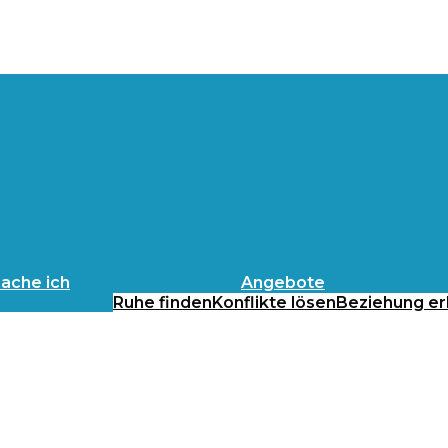
ache ich
Angebote
Ruhe finden
Konflikte lösen
Beziehung er