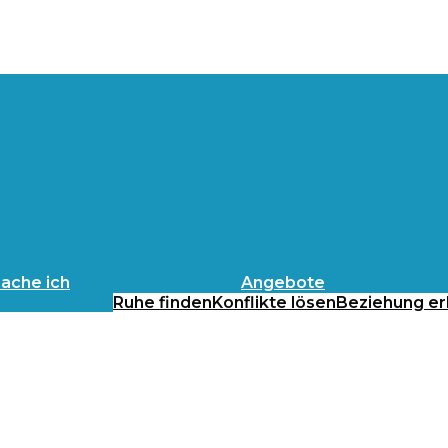
ache ich
Angebote
Ruhe finden
Konflikte lösen
Beziehung er