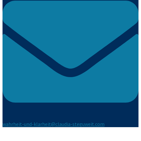
wahrheit-und-klarheit@claudia-steguweit.com